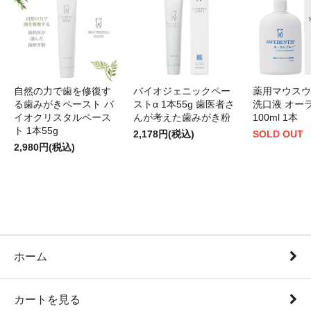
自然の力で歯を修復す
バイオジェニックペー
薬用マウスウ
る歯みがきペースト バ
ストα 1本55g 歯医者さ
洗口液 オー
イオクリスタルペース
んが考えた歯みがき粉
100ml 1本
ト 1本55g
2,178円(税込)
SOLD OUT
2,980円(税込)
ホーム
カートを見る