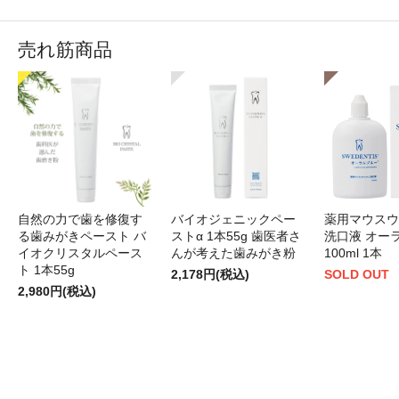
売れ筋商品
自然の力で歯を修復す
バイオジェニックペー
薬用マウスウ
る歯みがきペースト バ
ストα 1本55g 歯医者さ
洗口液 オー
イオクリスタルペース
んが考えた歯みがき粉
100ml 1本
ト 1本55g
2,178円(税込)
SOLD OUT
2,980円(税込)