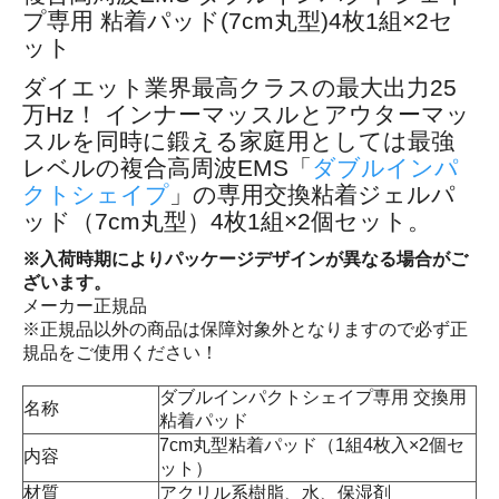
プ専用 粘着パッド(7cm丸型)4枚1組×2セ
ット
ダイエット業界最高クラスの最大出力25
万Hz！ インナーマッスルとアウターマッ
スルを同時に鍛える家庭用としては最強
レベルの複合高周波EMS「
ダブルインパ
クトシェイプ
」の専用交換粘着ジェルパ
ッド（7cm丸型）4枚1組×2個セット。
※入荷時期によりパッケージデザインが異なる場合がご
ざいます。
メーカー正規品
※正規品以外の商品は保障対象外となりますので必ず正
規品をご使用ください！
ダブルインパクトシェイプ専用 交換用
名称
粘着パッド
7cm丸型粘着パッド（1組4枚入×2個セ
内容
ット）
材質
アクリル系樹脂、水、保湿剤