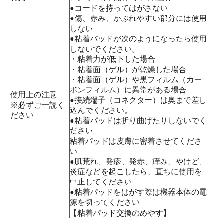
●コードを持ってはがさない
●傷、赤み、かぶれやすい部分には使用
しない
●粘着パッドが次のようになったら使用
しないでください。
・粘着力が低下した場合
・粘着面（ゲル）が乾燥した場合
・粘着面（ゲル）や黒フィルム（カー
ボンフィルム）に異常がある場合
使用上の注意
●接続端子（コネクター）は奥まで差し
※必ずご一読く
込んでください。
ださい
●粘着パッドは折り曲げたりしないでく
ださい
粘着パッドは皮膚に密着させてくださ
い
●肌荒れ、発疹、発赤、痒み、やけど、
炎症などを起こしたら、直ちに使用を
中止してください
●粘着パッドをはがす際は機器本体の電
源を切ってください
【粘着パッド交換のめやす】