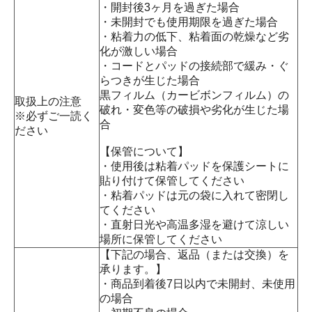
・開封後3ヶ月を過ぎた場合
・未開封でも使用期限を過ぎた場合
・粘着力の低下、粘着面の乾燥など劣
化が激しい場合
・コードとパッドの接続部で緩み・ぐ
らつきが生じた場合
黒フィルム（カービボンフィルム）の
取扱上の注意
破れ・変色等の破損や劣化が生じた場
※必ずご一読く
合
ださい
【保管について】
・使用後は粘着パッドを保護シートに
貼り付けて保管してください
・粘着パッドは元の袋に入れて密閉し
てください
・直射日光や高温多湿を避けて涼しい
場所に保管してください
【下記の場合、返品（または交換）を
承ります。】
・商品到着後7日以内で未開封、未使用
の場合