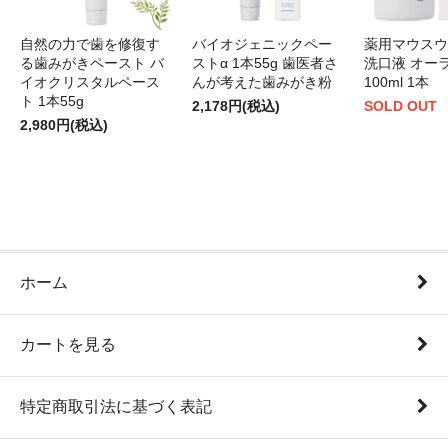
自然の力で歯を修復す
バイオジェニックペー
薬用マウスウ
る歯みがきペースト バ
ストα 1本55g 歯医者さ
洗口液 オー
イオクリスタルペース
んが考えた歯みがき粉
100ml 1本
ト 1本55g
2,178円(税込)
SOLD OUT
2,980円(税込)
ホーム
カートを見る
特定商取引法に基づく表記