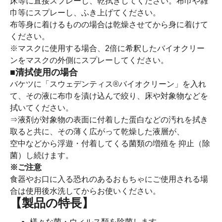
床等に直接スプレーし、乾拭きしてください。布巾や雑
巾等にスプレーし、ふき上げてください。
布等身に着けるものの場合は乾燥させてから身に着けて
ください。
※マスクに使用する場合、2倍に希釈したバイオクリー
ンをマスクの外側にスプレーしてください。
■清拭使用の場合
バケツに「スウェデンティス®バイオクリーン」を入れ
て、その液に布巾を漬け込んで絞り、床や対象物などを
拭いてください。
⇒液剤が対象物の表面に付着した蛋白などの汚れを拭き
取ると共に、その薄く広がって乾燥した液層が、
空中などから浮遊・付着してくる菌類の増殖を 抑止（除
菌）し続けます。
※ご注意
食器やお口に入る恐れのあるおもちゃにご使用される場
合は使用後水洗してからお使いください。
【製品の特長】
様々な菌・ウィルス類を除菌します。