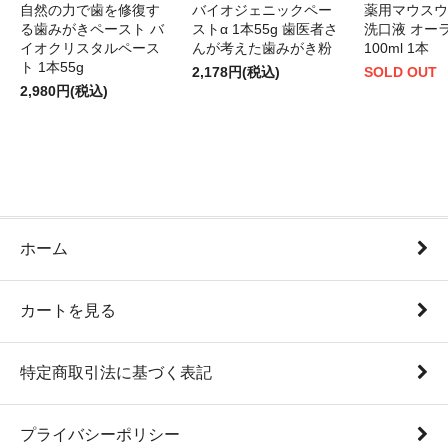
自然の力で歯を修復す
バイオジェニックペー
薬用マウスウ
る歯みがきペースト バ
ストα 1本55g 歯医者さ
洗口液 オー
イオクリスタルペース
んが考えた歯みがき粉
100ml 1本
ト 1本55g
2,178円(税込)
SOLD OUT
2,980円(税込)
ホーム
カートを見る
特定商取引法に基づく表記
プライバシーポリシー