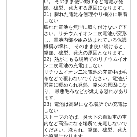
い。 そのまま使い続けると電池が発
熱、破裂、発火する原因になります。
21）膨れた電池を無理やり機器に装着
しない
膨れた電池を無理に取り付けないで下
さい。リチウムイオン二次電池が変形
し、電池内部や組み込まれている保護
機構が壊れ、 そのまま使い続けると、
発熱、破裂、発火の原因となります。
22）熱がこもる場所でのリチウムイオ
ン二次電池の充電はしない
リチウムイオン二次電池の充電中は毛
布などで覆わないでください。電池が
異常に暖められ発熱、発火の原因にな
り、 最悪毛布などが燃える恐れがあり
ます。
23）電池は高温になる場所での充電は
しない
ストーブのそば、炎天下の自動車の車
内など高温になる場所で充電しないで
ください。液もれ、発熱、破裂、発火
の原因になります。