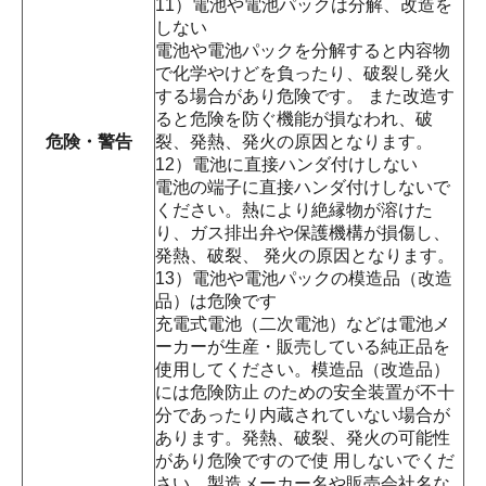
11）電池や電池パックは分解、改造を
しない
電池や電池パックを分解すると内容物
で化学やけどを負ったり、破裂し発火
する場合があり危険です。 また改造す
ると危険を防ぐ機能が損なわれ、破
危険・警告
裂、発熱、発火の原因となります。
12）電池に直接ハンダ付けしない
電池の端子に直接ハンダ付けしないで
ください。熱により絶縁物が溶けた
り、ガス排出弁や保護機構が損傷し、
発熱、破裂、 発火の原因となります。
13）電池や電池パックの模造品（改造
品）は危険です
充電式電池（二次電池）などは電池メ
ーカーが生産・販売している純正品を
使用してください。模造品（改造品）
には危険防止 のための安全装置が不十
分であったり内蔵されていない場合が
あります。発熱、破裂、発火の可能性
があり危険ですので使 用しないでくだ
さい。製造メーカー名や販売会社名な