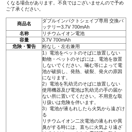
くなる場合があります。不良ではございませんので予め
ご了承ください。
ダブルインパクトシェイプ専用 交換バ
商品名
ッテリー3.7V 700mAh
名称
リチウムイオン電池
容量
3.7V 700mAh
危険・警告
粉なし・左右兼用
1）電池をペットのそばに放置しない
動物・ペットのそばには、電池を放置
しないでください。噛む等によって電
池が破損し、発熱、破裂、発火の原因
になります。
2）電池を乳幼児のそばに放置しない
使用機器及び電池は乳幼児の手の届か
ない所に置いてください。不用意な取
り扱いは危険を伴います。
3）電池が液もれしたら火気から遠ざけ
る
リチウムイオン二次電池の液もれや異
臭がする時には、直ちに火気より遠ざ