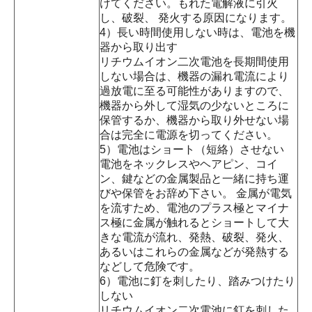
けてください。もれた電解液に引火
し、破裂、 発火する原因になります。
4）長い時間使用しない時は、電池を機
器から取り出す
リチウムイオン二次電池を長期間使用
しない場合は、機器の漏れ電流により
過放電に至る可能性がありますので、
機器から外して湿気の少ないところに
保管するか、機器から取り外せない場
合は完全に電源を切ってください。
5）電池はショート（短絡）させない
電池をネックレスやヘアピン、コイ
ン、鍵などの金属製品と一緒に持ち運
びや保管をお辞め下さい。 金属が電気
を流すため、電池のプラス極とマイナ
ス極に金属が触れるとショートして大
きな電流が流れ、発熱、破裂、発火、
あるいはこれらの金属などが発熱する
などして危険です。
6）電池に釘を刺したり、踏みつけたり
しない
リチウムイオン二次電池に釘を刺した