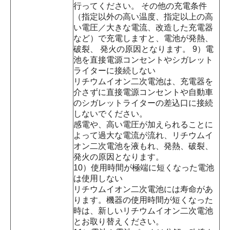
行ってください。 その他の充電条件
（指定以外の高い温度、指定以上の高
い電圧／大きな電流、改造した充電器
など）で充電しますと、電池が発熱、
破裂、 発火の原因となります。 9）電
池を直接電源コンセントやシガレット
ライターに接続しない
リチウムイオン二次電池は、充電器を
介さずに直接電源コンセントや自動車
のシガレットライターの差込口に接続
しないでください。
感電や、高い電圧が加えられることに
よって過大な電流が流れ、リチウムイ
オン二次電池を液もれ、発熱、破裂、
発火の原因となります。
10）使用時間が極端に短くなった電池
は使用しない
リチウムイオン二次電池には寿命があ
ります。機器の使用時間が短くなった
時は、新しいリチウムイオン二次電池
とお取り替えください。