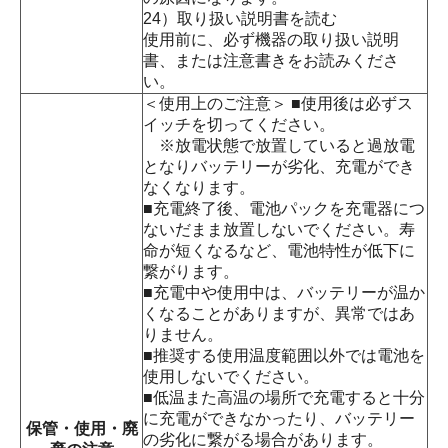
24）取り扱い説明書を読む
使用前に、必ず機器の取り扱い説明
書、または注意書きをお読みくださ
い。
＜使用上のご注意＞ ■使用後は必ずス
イッチを切ってください。
※放電状態で放置していると過放電
となりバッテリーが劣化、充電ができ
なくなります。
■充電終了後、電池パックを充電器につ
ないだまま放置しないでください。寿
命が短くなるなど、電池特性が低下に
繋がります。
■充電中や使用中は、バッテリーが温か
くなることがありますが、異常ではあ
りません。
■推奨する使用温度範囲以外では電池を
使用しないでください。
■低温また高温の場所で充電すると十分
に充電ができなかったり、バッテリー
保管・使用・廃
の劣化に繋がる場合があります。