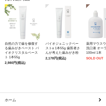
自然の力で歯を修復す
バイオジェニックペー
薬用マウスウ
る歯みがきペースト バ
ストα 1本55g 歯医者さ
洗口液 オー
イオクリスタルペース
んが考えた歯みがき粉
100ml 1本
ト 1本55g
2,178円(税込)
SOLD OUT
2,980円(税込)
ホーム