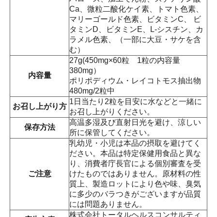
Ca、微粒二酸化ケイ素、トマト色素、
マリーゴールド色素、ビタミンC、 ビ
タミンD、ビタミンE、L-シスチン、カ
ラメル色素、（一部に大豆・サケを含
む）
27g(450mg×60粒 1粒の内容量
380mg）
内容量
ポリポディウム・レイコトモス抽出物
480mg/2粒中
1日当たり2粒を目安に水などと一緒に
お召し上がり方
お召し上がりください。
高温多湿及び直射日光を避け、涼しい
保存方法
所に保管してください。
乳幼児・小児は本品の摂取を避けてく
ださい。本品は特定保健用食品と異な
り、消費者庁長官による個別審査を受
ご注意
けたものではありません。原材料の性
質上、製造ロットにより色や味、臭気
に多少のバラつきがございますが品質
には問題ありません。
株式会社トータルヘルスコンサルティ