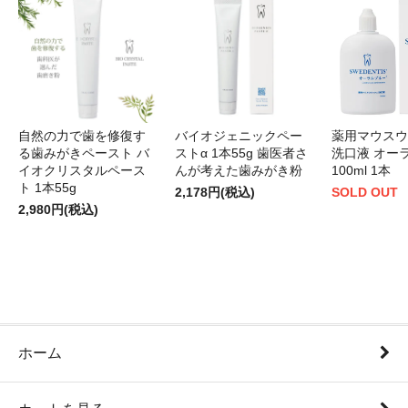
自然の力で歯を修復す
バイオジェニックペー
薬用マウスウ
る歯みがきペースト バ
ストα 1本55g 歯医者さ
洗口液 オー
イオクリスタルペース
んが考えた歯みがき粉
100ml 1本
ト 1本55g
2,178円(税込)
SOLD OUT
2,980円(税込)
ホーム