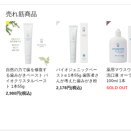
売れ筋商品
自然の力で歯を修復す
バイオジェニックペー
薬用マウスウ
る歯みがきペースト バ
ストα 1本55g 歯医者さ
洗口液 オー
イオクリスタルペース
んが考えた歯みがき粉
100ml 1本
ト 1本55g
2,178円(税込)
SOLD OUT
2,980円(税込)